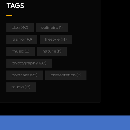
TAGS
blog
(40)
culinaire
(1)
fashion
(6)
lifestyle
(14)
music
(3)
nature
(11)
photography
(20)
portraits
(28)
présentation
(3)
studio
(15)