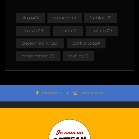
blog
(40)
culinaire
(1)
fashion
(6)
lifestyle
(14)
music
(3)
nature
(11)
photography
(20)
portraits
(28)
présentation
(3)
studio
(15)
facebook
instagram