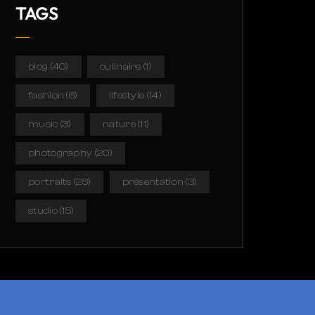
TAGS
blog
(40)
culinaire
(1)
fashion
(6)
lifestyle
(14)
music
(3)
nature
(11)
photography
(20)
portraits
(28)
présentation
(3)
studio
(15)