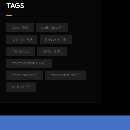
TAGS
blog
(40)
culinaire
(1)
fashion
(6)
lifestyle
(14)
music
(3)
nature
(11)
photography
(20)
portraits
(28)
présentation
(3)
studio
(15)