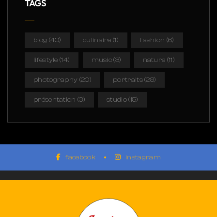
TAGS
blog
(40)
culinaire
(1)
fashion
(6)
lifestyle
(14)
music
(3)
nature
(11)
photography
(20)
portraits
(28)
présentation
(3)
studio
(15)
facebook
instagram