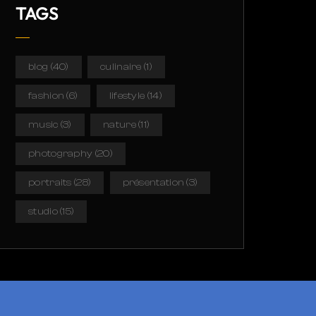
TAGS
blog
(40)
culinaire
(1)
fashion
(6)
lifestyle
(14)
music
(3)
nature
(11)
photography
(20)
portraits
(28)
présentation
(3)
studio
(15)