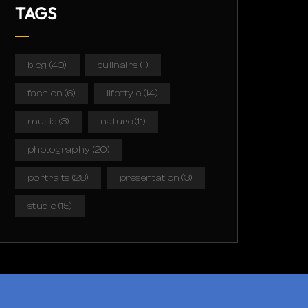
TAGS
blog
(40)
culinaire
(1)
fashion
(6)
lifestyle
(14)
music
(3)
nature
(11)
photography
(20)
portraits
(28)
présentation
(3)
studio
(15)