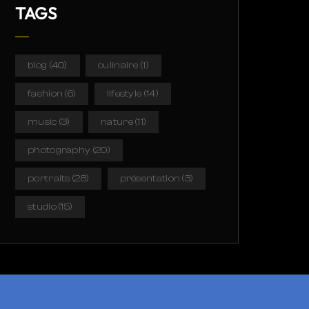
TAGS
blog
(40)
culinaire
(1)
fashion
(6)
lifestyle
(14)
music
(3)
nature
(11)
photography
(20)
portraits
(28)
présentation
(3)
studio
(15)