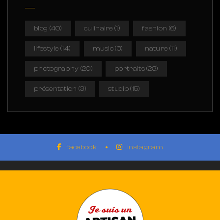
blog
(40)
culinaire
(1)
fashion
(6)
lifestyle
(14)
music
(3)
nature
(11)
photography
(20)
portraits
(28)
présentation
(3)
studio
(15)
facebook
instagram