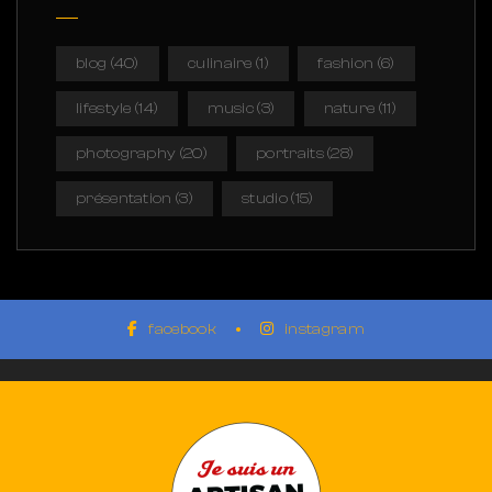
blog
(40)
culinaire
(1)
fashion
(6)
lifestyle
(14)
music
(3)
nature
(11)
photography
(20)
portraits
(28)
présentation
(3)
studio
(15)
facebook
instagram