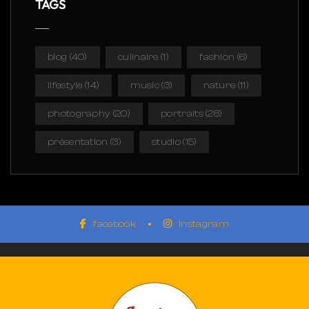
TAGS
blog
(40)
culinaire
(1)
fashion
(6)
lifestyle
(14)
music
(3)
nature
(11)
photography
(20)
portraits
(28)
présentation
(3)
studio
(15)
facebook
instagram