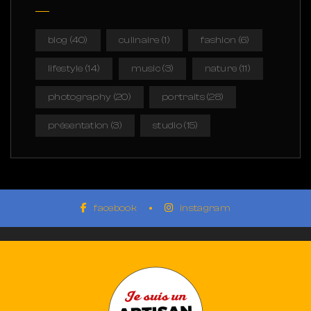
blog
(40)
culinaire
(1)
fashion
(6)
lifestyle
(14)
music
(3)
nature
(11)
photography
(20)
portraits
(28)
présentation
(3)
studio
(15)
facebook
instagram