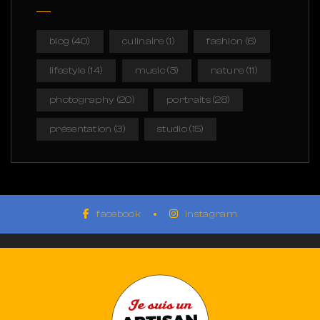
blog
(40)
culinaire
(1)
fashion
(6)
lifestyle
(14)
music
(3)
nature
(11)
photography
(20)
portraits
(28)
présentation
(3)
studio
(15)
facebook
instagram