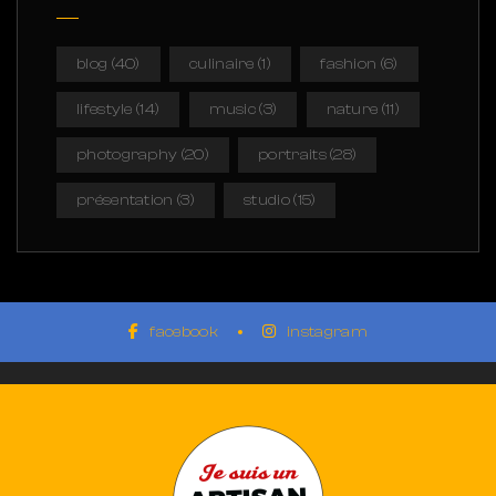
blog
(40)
culinaire
(1)
fashion
(6)
lifestyle
(14)
music
(3)
nature
(11)
photography
(20)
portraits
(28)
présentation
(3)
studio
(15)
facebook
instagram