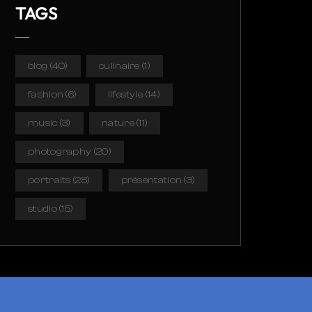
TAGS
blog
(40)
culinaire
(1)
fashion
(6)
lifestyle
(14)
music
(3)
nature
(11)
photography
(20)
portraits
(28)
présentation
(3)
studio
(15)