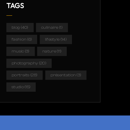
TAGS
blog
(40)
culinaire
(1)
fashion
(6)
lifestyle
(14)
music
(3)
nature
(11)
photography
(20)
portraits
(28)
présentation
(3)
studio
(15)