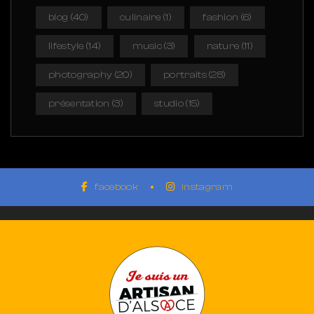
blog
(40)
culinaire
(1)
fashion
(6)
lifestyle
(14)
music
(3)
nature
(11)
photography
(20)
portraits
(28)
présentation
(3)
studio
(15)
facebook
instagram