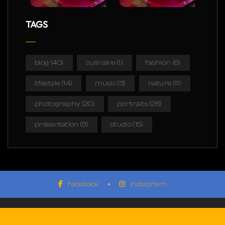
TAGS
blog
(40)
culinaire
(1)
fashion
(6)
lifestyle
(14)
music
(3)
nature
(11)
photography
(20)
portraits
(28)
présentation
(3)
studio
(15)
facebook
instagram