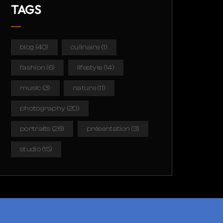
TAGS
blog
(40)
culinaire
(1)
fashion
(6)
lifestyle
(14)
music
(3)
nature
(11)
photography
(20)
portraits
(28)
présentation
(3)
studio
(15)