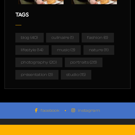
TAGS
blog
(40)
culinaire
(1)
fashion
(6)
lifestyle
(14)
music
(3)
nature
(11)
photography
(20)
portraits
(28)
présentation
(3)
studio
(15)
facebook
instagram