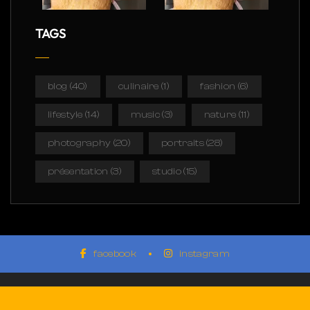
TAGS
blog
(40)
culinaire
(1)
fashion
(6)
lifestyle
(14)
music
(3)
nature
(11)
photography
(20)
portraits
(28)
présentation
(3)
studio
(15)
facebook
instagram