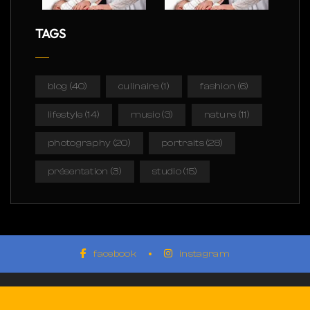
TAGS
blog
(40)
culinaire
(1)
fashion
(6)
lifestyle
(14)
music
(3)
nature
(11)
photography
(20)
portraits
(28)
présentation
(3)
studio
(15)
facebook
instagram