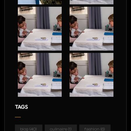
TAGS
blog
(40)
culinaire
(1)
fashion
(6)