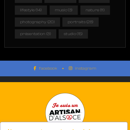
lifestyle
(14)
music
(3)
nature
(11)
photography
(20)
portraits
(28)
présentation
(3)
studio
(15)
facebook
instagram