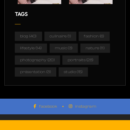
TAGS
blog
(40)
culinaire
(1)
fashion
(6)
lifestyle
(14)
music
(3)
nature
(11)
photography
(20)
portraits
(28)
présentation
(3)
studio
(15)
facebook
instagram