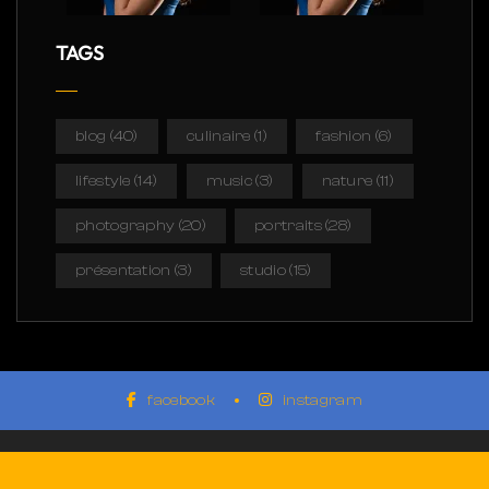
TAGS
blog
(40)
culinaire
(1)
fashion
(6)
lifestyle
(14)
music
(3)
nature
(11)
photography
(20)
portraits
(28)
présentation
(3)
studio
(15)
facebook
instagram