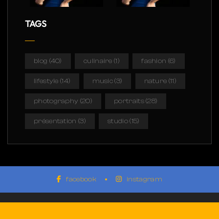
TAGS
blog
(40)
culinaire
(1)
fashion
(6)
lifestyle
(14)
music
(3)
nature
(11)
photography
(20)
portraits
(28)
présentation
(3)
studio
(15)
facebook
instagram