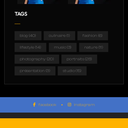
TAGS
blog
(40)
culinaire
(1)
fashion
(6)
lifestyle
(14)
music
(3)
nature
(11)
photography
(20)
portraits
(28)
présentation
(3)
studio
(15)
facebook
instagram