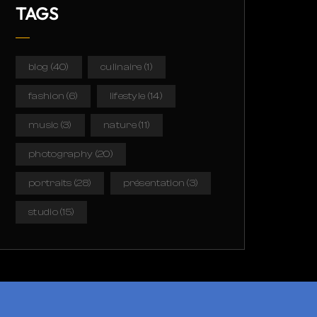
TAGS
blog
(40)
culinaire
(1)
fashion
(6)
lifestyle
(14)
music
(3)
nature
(11)
photography
(20)
portraits
(28)
présentation
(3)
studio
(15)