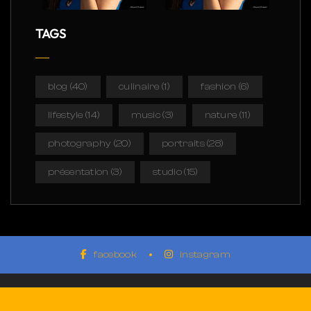
TAGS
blog
(40)
culinaire
(1)
fashion
(6)
lifestyle
(14)
music
(3)
nature
(11)
photography
(20)
portraits
(28)
présentation
(3)
studio
(15)
facebook
instagram