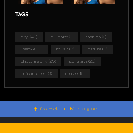
TAGS
blog
(40)
culinaire
(1)
fashion
(6)
lifestyle
(14)
music
(3)
nature
(11)
photography
(20)
portraits
(28)
présentation
(3)
studio
(15)
facebook
instagram