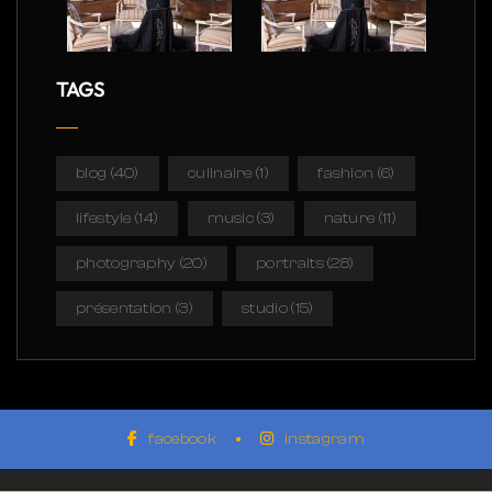
TAGS
blog
(40)
culinaire
(1)
fashion
(6)
lifestyle
(14)
music
(3)
nature
(11)
photography
(20)
portraits
(28)
présentation
(3)
studio
(15)
facebook
instagram