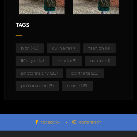
TAGS
blog
(40)
culinaire
(1)
fashion
(6)
lifestyle
(14)
music
(3)
nature
(11)
photography
(20)
portraits
(28)
présentation
(3)
studio
(15)
facebook
instagram