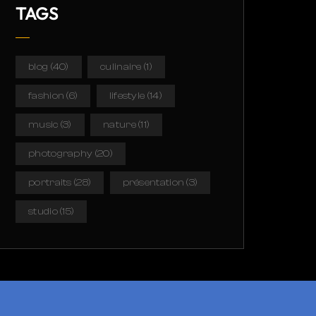
TAGS
blog
(40)
culinaire
(1)
fashion
(6)
lifestyle
(14)
music
(3)
nature
(11)
photography
(20)
portraits
(28)
présentation
(3)
studio
(15)