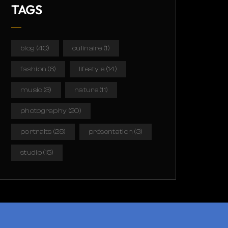
TAGS
blog
(40)
culinaire
(1)
fashion
(6)
lifestyle
(14)
music
(3)
nature
(11)
photography
(20)
portraits
(28)
présentation
(3)
studio
(15)