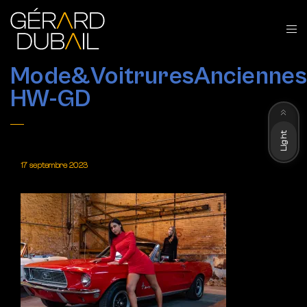
Mode&VoitruresAnciennes
HW-GD
Dark
Light
17 septembre 2023