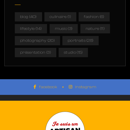
blog
(40)
culinaire
(1)
fashion
(6)
lifestyle
(14)
music
(3)
nature
(11)
photography
(20)
portraits
(28)
présentation
(3)
studio
(15)
facebook
instagram