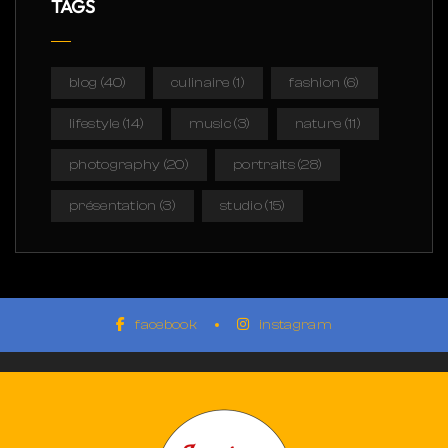
TAGS
blog
(40)
culinaire
(1)
fashion
(6)
lifestyle
(14)
music
(3)
nature
(11)
photography
(20)
portraits
(28)
présentation
(3)
studio
(15)
facebook
instagram