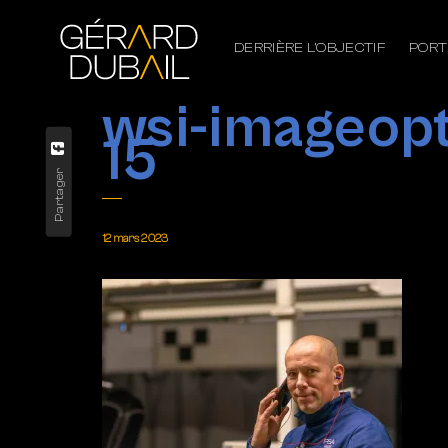
DERRIÈRE L’OBJECTIF
PORT
wsi-imageopt
15
Partager
12 mars 2023