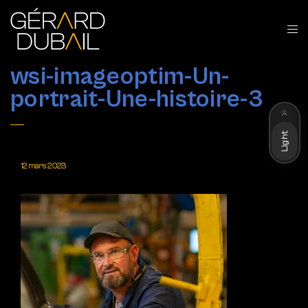
wsi-imageoptim-Un-
portrait-Une-histoire-3
Dark
Light
12 mars 2023