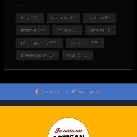
blog
(40)
culinaire
(1)
fashion
(6)
lifestyle
(14)
music
(3)
nature
(11)
photography
(20)
portraits
(28)
présentation
(3)
studio
(15)
facebook
instagram