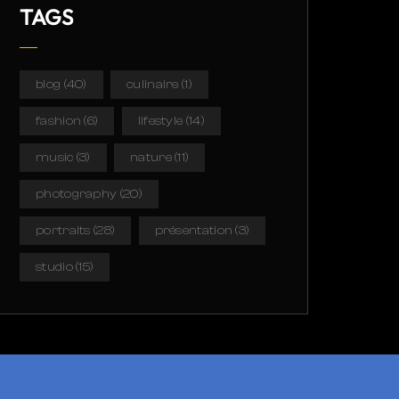
TAGS
blog
(40)
culinaire
(1)
fashion
(6)
lifestyle
(14)
music
(3)
nature
(11)
photography
(20)
portraits
(28)
présentation
(3)
studio
(15)