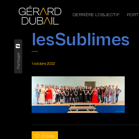
DERRIÈRE L’OBJECTIF
PORT
lesSublimes
Partager
1 octobre 2022
0 likes