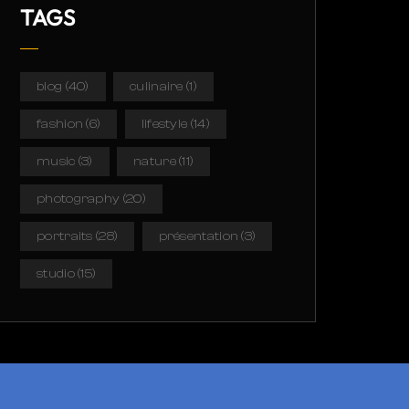
TAGS
blog
(40)
culinaire
(1)
fashion
(6)
lifestyle
(14)
music
(3)
nature
(11)
photography
(20)
portraits
(28)
présentation
(3)
studio
(15)