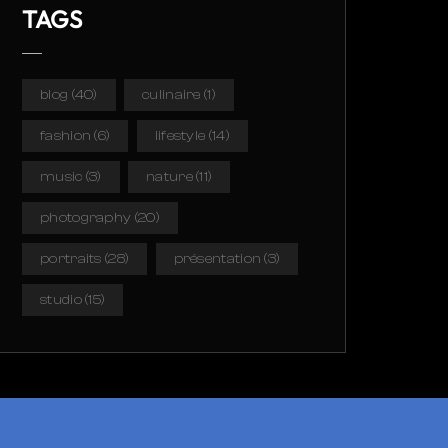
TAGS
blog
(40)
culinaire
(1)
fashion
(6)
lifestyle
(14)
music
(3)
nature
(11)
photography
(20)
portraits
(28)
présentation
(3)
studio
(15)