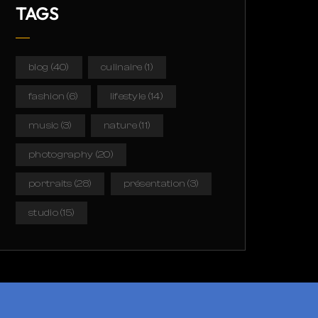
TAGS
blog
(40)
culinaire
(1)
fashion
(6)
lifestyle
(14)
music
(3)
nature
(11)
photography
(20)
portraits
(28)
présentation
(3)
studio
(15)