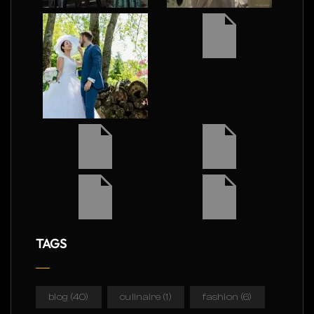
TAGS
blog
(40)
culinaire
(1)
fashion
(6)