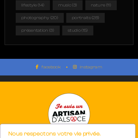
lifestyle
(14)
music
(3)
nature
(11)
photography
(20)
portraits
(28)
présentation
(3)
studio
(15)
facebook
instagram
Nous respectons votre vie privée.