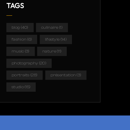
TAGS
blog
(40)
culinaire
(1)
fashion
(6)
lifestyle
(14)
music
(3)
nature
(11)
photography
(20)
portraits
(28)
présentation
(3)
studio
(15)