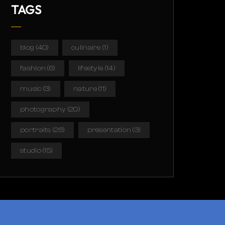
TAGS
blog
(40)
culinaire
(1)
fashion
(6)
lifestyle
(14)
music
(3)
nature
(11)
photography
(20)
portraits
(28)
présentation
(3)
studio
(15)