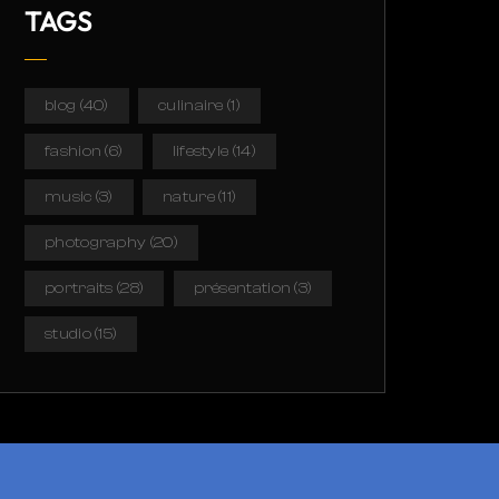
TAGS
blog
(40)
culinaire
(1)
fashion
(6)
lifestyle
(14)
music
(3)
nature
(11)
photography
(20)
portraits
(28)
présentation
(3)
studio
(15)