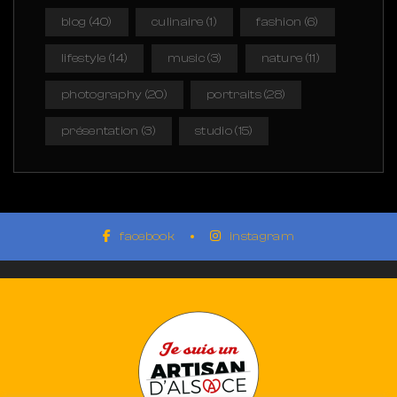
blog
(40)
culinaire
(1)
fashion
(6)
lifestyle
(14)
music
(3)
nature
(11)
photography
(20)
portraits
(28)
présentation
(3)
studio
(15)
facebook
instagram