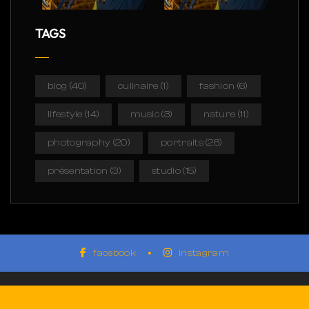
TAGS
blog
(40)
culinaire
(1)
fashion
(6)
lifestyle
(14)
music
(3)
nature
(11)
photography
(20)
portraits
(28)
présentation
(3)
studio
(15)
facebook
instagram