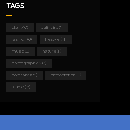
TAGS
blog
(40)
culinaire
(1)
fashion
(6)
lifestyle
(14)
music
(3)
nature
(11)
photography
(20)
portraits
(28)
présentation
(3)
studio
(15)